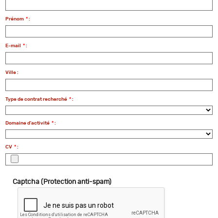
Prénom
*
:
E-mail
*
:
Ville :
Type de contrat recherché
*
:
Domaine d'activité
*
:
CV
*
:
Captcha (Protection anti-spam)