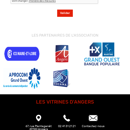
LES PARTENAIRES DE L'ASSOCIATION
LES VITRINES D'ANGERS
67, rue Plantagenêt
02 41 31 21 21
Contactez-nous
49100 Angers