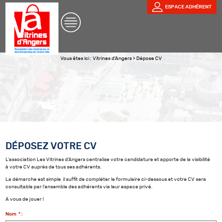
ESPACE ADHÉRENT
Vous êtes ici :
Vitrines d'Angers
>
Dépose CV
DÉPOSEZ VOTRE CV
L'association Les Vitrines d'Angers centralise votre candidature et apporte de la visibilité
à votre CV auprès de tous ses adhérents.
La démarche est simple, il suffit de compléter le formulaire ci-dessous et votre CV sera
consultable par l'ensemble des adhérents via leur espace privé.
A vous de jouer !
Nom
*
: