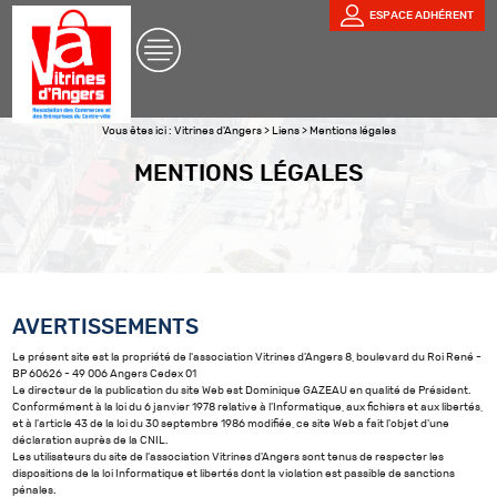
ESPACE ADHÉRENT
Vous êtes ici :
Vitrines d'Angers
>
Liens
>
Mentions légales
MENTIONS LÉGALES
AVERTISSEMENTS
Le présent site est la propriété de l'association Vitrines d'Angers 8, boulevard du Roi René -
BP 60626 - 49 006 Angers Cedex 01
Le directeur de la publication du site Web est Dominique GAZEAU en qualité de Président.
Conformément à la loi du 6 janvier 1978 relative à l'Informatique, aux fichiers et aux libertés,
et à l'article 43 de la loi du 30 septembre 1986 modifiée, ce site Web a fait l'objet d'une
déclaration auprès de la CNIL.
Les utilisateurs du site de l'association Vitrines d'Angers sont tenus de respecter les
dispositions de la loi Informatique et libertés dont la violation est passible de sanctions
pénales.