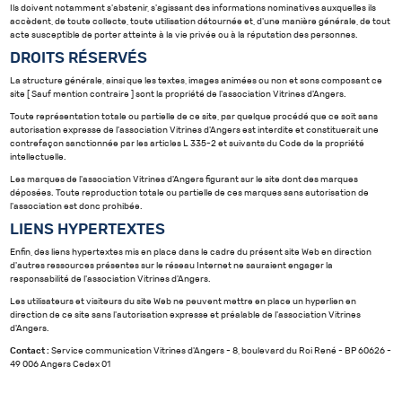
Ils doivent notamment s'abstenir, s'agissant des informations nominatives auxquelles ils
accèdent, de toute collecte, toute utilisation détournée et, d'une manière générale, de tout
acte susceptible de porter atteinte à la vie privée ou à la réputation des personnes.
DROITS RÉSERVÉS
La structure générale, ainsi que les textes, images animées ou non et sons composant ce
site [ Sauf mention contraire ] sont la propriété de l'association Vitrines d'Angers.
Toute représentation totale ou partielle de ce site, par quelque procédé que ce soit sans
autorisation expresse de l'association Vitrines d'Angers est interdite et constituerait une
contrefaçon sanctionnée par les articles L 335-2 et suivants du Code de la propriété
intellectuelle.
Les marques de l'association Vitrines d'Angers figurant sur le site dont des marques
déposées. Toute reproduction totale ou partielle de ces marques sans autorisation de
l'association est donc prohibée.
LIENS HYPERTEXTES
Enfin, des liens hypertextes mis en place dans le cadre du présent site Web en direction
d'autres ressources présentes sur le réseau Internet ne sauraient engager la
responsabilité de l'association Vitrines d'Angers.
Les utilisateurs et visiteurs du site Web ne peuvent mettre en place un hyperlien en
direction de ce site sans l'autorisation expresse et préalable de l'association Vitrines
d'Angers.
Contact :
Service communication Vitrines d'Angers - 8, boulevard du Roi René - BP 60626 -
49 006 Angers Cedex 01