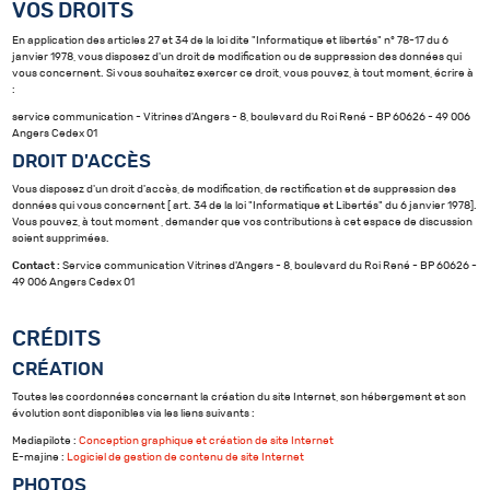
VOS DROITS
En application des articles 27 et 34 de la loi dite "Informatique et libertés" n° 78-17 du 6
janvier 1978, vous disposez d'un droit de modification ou de suppression des données qui
vous concernent. Si vous souhaitez exercer ce droit, vous pouvez, à tout moment, écrire à
:
service communication - Vitrines d'Angers - 8, boulevard du Roi René - BP 60626 - 49 006
Angers Cedex 01
DROIT D'ACCÈS
Vous disposez d'un droit d'accès, de modification, de rectification et de suppression des
données qui vous concernent [ art. 34 de la loi "Informatique et Libertés" du 6 janvier 1978].
Vous pouvez, à tout moment , demander que vos contributions à cet espace de discussion
soient supprimées.
Contact :
Service communication Vitrines d'Angers - 8, boulevard du Roi René - BP 60626 -
49 006 Angers Cedex 01
CRÉDITS
CRÉATION
Toutes les coordonnées concernant la création du site Internet, son hébergement et son
évolution sont disponibles via les liens suivants :
Mediapilote :
Conception graphique et création de site Internet
E-majine :
Logiciel de gestion de contenu de site Internet
PHOTOS