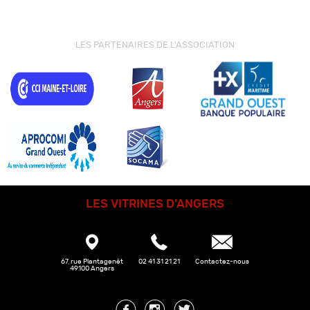
LES PARTENAIRES DE L'ASSOCIATION
LES VITRINES D'ANGERS
67, rue Plantagenêt
02 41 31 21 21
Contactez-nous
49100 Angers