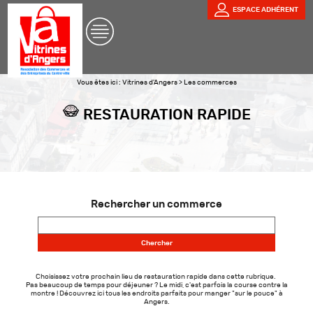
ESPACE ADHÉRENT
Vous êtes ici :
Vitrines d'Angers
>
Les commerces
RESTAURATION RAPIDE
Rechercher un commerce
Choisissez votre prochain lieu de restauration rapide dans cette rubrique.
Pas beaucoup de temps pour déjeuner ? Le midi, c'est parfois la course contre la
montre ! Découvrez ici tous les endroits parfaits pour manger "sur le pouce" à
Angers.