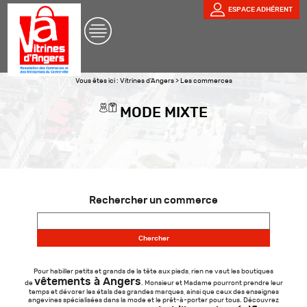
ESPACE ADHÉRENT
Vous êtes ici :
Vitrines d'Angers
>
Les commerces
MODE MIXTE
Rechercher un commerce
Pour habiller petits et grands de la tête aux pieds, rien ne vaut les boutiques
vêtements à Angers
de
. Monsieur et Madame pourront prendre leur
temps et dévorer les étals des grandes marques, ainsi que ceux des enseignes
angevines spécialisées dans la mode et le prêt-à-porter pour tous. Découvrez