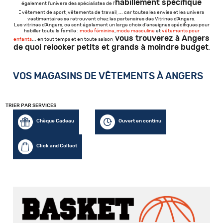
habillement spécifique
également l'univers des spécialistes de l'
:
vêtement de sport, vêtements de travail, ... car toutes les envies et les univers
vestimentaires se retrouvent chez les partenaires des Vitrines d'Angers.
Les vitrines d'Angers, ce sont également un large choix d'enseignes spécifiques pour
habiller toute la famille :
mode féminine
,
mode masculine
et
vêtements pour
vous trouverez à Angers
enfants
... en tout temps et en toute saison,
de quoi relooker petits et grands à moindre budget
.
VOS MAGASINS DE VÊTEMENTS À ANGERS
TRIER PAR SERVICES
Chèque Cadeau
Ouvert en continu
Click and Collect