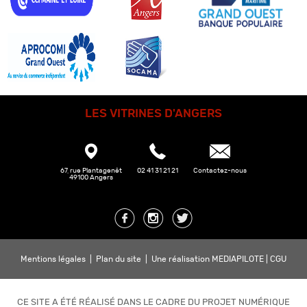
LES VITRINES D'ANGERS
67, rue Plantagenêt
02 41 31 21 21
Contactez-nous
49100 Angers
Mentions légales
|
Plan du site
|
Une réalisation MEDIAPILOTE
|
CGU
CE SITE A ÉTÉ RÉALISÉ DANS LE CADRE DU PROJET NUMÉRIQUE