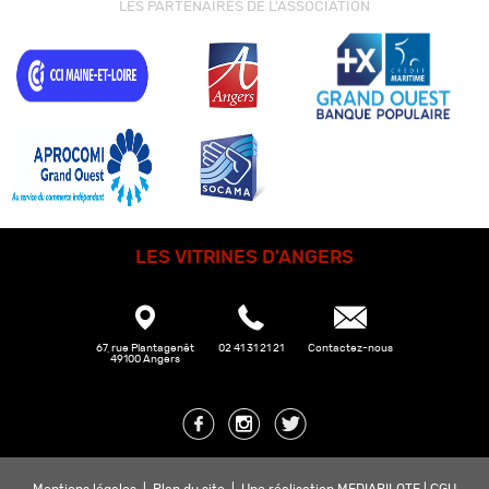
LES PARTENAIRES DE L'ASSOCIATION
LES VITRINES D'ANGERS
67, rue Plantagenêt
02 41 31 21 21
Contactez-nous
49100 Angers
Mentions légales
|
Plan du site
|
Une réalisation MEDIAPILOTE
|
CGU