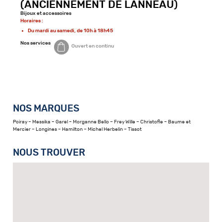
(ANCIENNEMENT DE LANNEAU)
Bijoux et accessoires
Horaires :
Du mardi au samedi, de 10h à 18h45
Nos services
Ouvert en continu
NOS MARQUES
Poiray – Messika – Garel – Morganne Bello – Frey Wille – Christofle – Baume et
Mercier – Longines – Hamilton – Michel Herbelin – Tissot
NOUS TROUVER