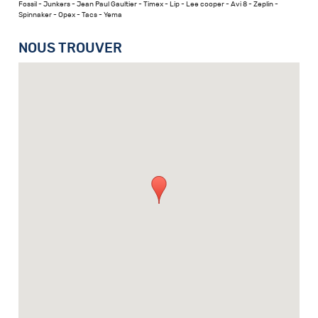
Fossil - Junkers - Jean Paul Gaultier - Timex - Lip - Lee cooper - Avi 8 - Zeplin -
Spinnaker - Opex - Tacs - Yema
NOUS TROUVER