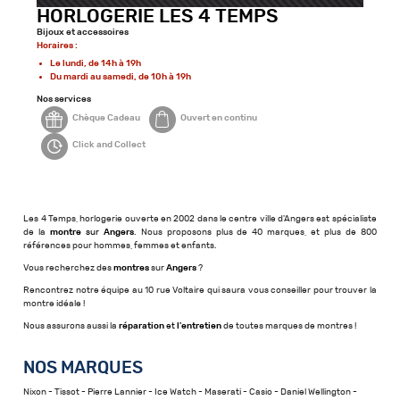
HORLOGERIE LES 4 TEMPS
Bijoux et accessoires
Horaires :
Le lundi, de 14h à 19h
Du mardi au samedi, de 10h à 19h
Nos services
Chèque Cadeau
Ouvert en continu
Click and Collect
Les 4 Temps, horlogerie ouverte en 2002 dans le centre ville d'Angers est spécialiste
de la
montre
sur
Angers
. Nous proposons plus de 40 marques, et plus de 800
références pour hommes, femmes et enfants.
Vous recherchez des
montres
sur
Angers
?
Rencontrez notre équipe au 10 rue Voltaire qui saura vous conseiller pour trouver la
montre idéale !
Nous assurons aussi la
réparation
et
l'entretien
de toutes marques de montres !
NOS MARQUES
Nixon - Tissot - Pierre Lannier - Ice Watch - Maserati - Casio - Daniel Wellington -