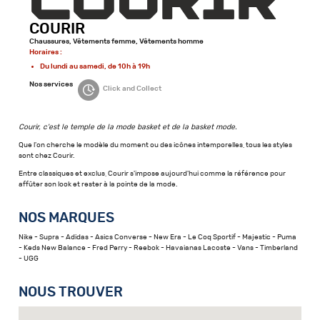
COURIR
Chaussures, Vêtements femme, Vêtements homme
Horaires :
Du lundi au samedi, de 10h à 19h
Nos services
Click and Collect
Courir, c'est le temple de la mode basket et de la basket mode.
Que l'on cherche le modèle du moment ou des icônes intemporelles, tous les styles
sont chez Courir.
Entre classiques et exclus, Courir s'impose aujourd'hui comme la référence pour
affûter son look et rester à la pointe de la mode.
NOS MARQUES
Nike - Supra - Adidas - Asics Converse - New Era - Le Coq Sportif - Majestic - Puma
- Keds New Balance - Fred Perry - Reebok - Havaianas Lacoste - Vans - Timberland
- UGG
NOUS TROUVER