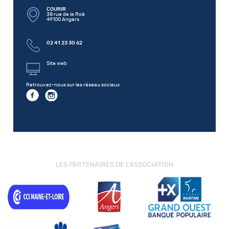
COURIR
38 rue de la Roë
49100 Angers
02 41 23 30 62
Site web
Retrouvez-nous sur les réseau sociaux
LES PARTENAIRES DE L'ASSOCIATION