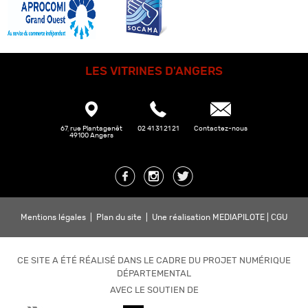
LES VITRINES D'ANGERS
67, rue Plantagenêt
02 41 31 21 21
Contactez-nous
49100 Angers
Mentions légales
|
Plan du site
|
Une réalisation MEDIAPILOTE
|
CGU
CE SITE A ÉTÉ RÉALISÉ DANS LE CADRE DU PROJET NUMÉRIQUE
DÉPARTEMENTAL
AVEC LE SOUTIEN DE