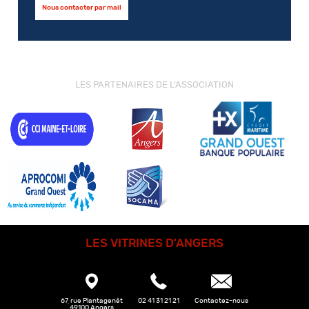
Nous contacter par mail
LES PARTENAIRES DE L'ASSOCIATION
LES VITRINES D'ANGERS
67, rue Plantagenêt
02 41 31 21 21
Contactez-nous
49100 Angers