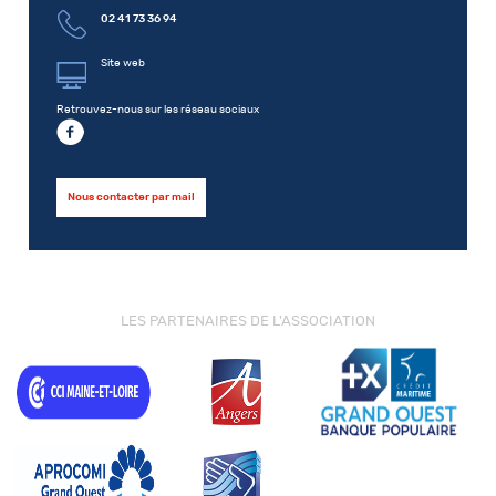
02 41 73 36 94
Site web
Retrouvez-nous sur les réseau sociaux
Nous contacter par mail
LES PARTENAIRES DE L'ASSOCIATION