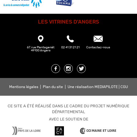
LES VITRINES D'ANGERS
67, rue Plantagenêt
02 41 31 21 21
Contactez-nous
49100 Angers
Mentions légales
|
Plan du site
|
Une réalisation MEDIAPILOTE
|
CGU
CE SITE A ÉTÉ RÉALISÉ DANS LE CADRE DU PROJET NUMÉRIQUE
DÉPARTEMENTAL
AVEC LE SOUTIEN DE