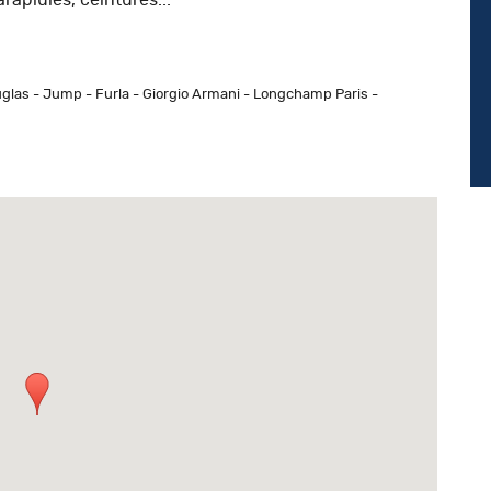
rapluies, ceintures...
uglas - Jump - Furla - Giorgio Armani - Longchamp Paris -