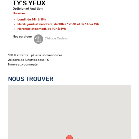
TY'S YEUX
Opticien et Audition
Horaires :
Lundi, de 14h à 19h
Mardi, jeudi et vendredi, de 10h à 12h30 et de 14h à 19h
Mercredi et samedi, de 10h à 19h
Nos services
Chèque Cadeau
100 % enfants - plus de 350 montures
2e paire de lunettes pour 1 €
Nouveaux concepts
NOUS TROUVER