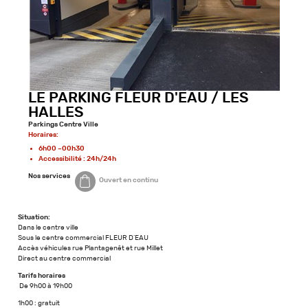
LE PARKING FLEUR D'EAU / LES
HALLES
Parkings Centre Ville
Horaires:
6h00 –00h30
Accessibilité : 24h/24h
Nos services
Ouvert en continu
Situation:
Dans le centre ville
Sous le centre commercial FLEUR D’EAU
Accès véhicules rue Plantagenêt et rue Millet
Direct au centre commercial
Tarifs horaires
De 9h00 à 19h00
1h00 : gratuit