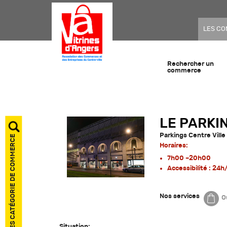
LES C
Rechercher un
commerce
LE PARKI
Parkings Centre Ville
AFFICHER LES CATÉGORIE DE COMMERCE
Horaires:
7h00 –20h00
Accessibilité : 24
Nos services
O
Situation: