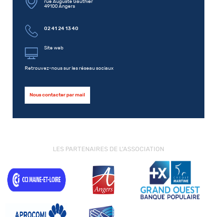
rue Auguste Gauthier
49100 Angers
02 41 24 13 40
Site web
Retrouvez-nous sur les réseau sociaux
Nous contacter par mail
LES PARTENAIRES DE L'ASSOCIATION