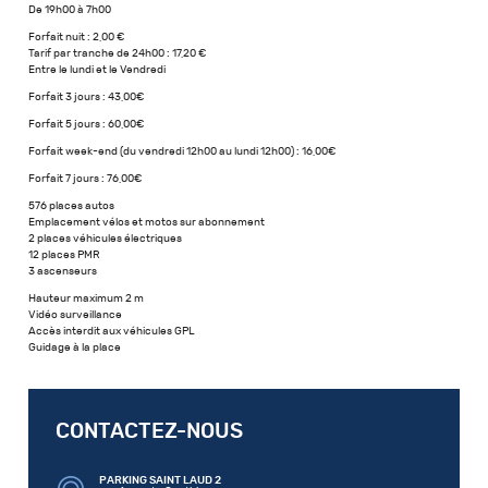
De 19h00 à 7h00
Forfait nuit : 2,00 €
Tarif par tranche de 24h00 : 17,20 €
Entre le lundi et le Vendredi
Forfait 3 jours : 43,00€
Forfait 5 jours : 60,00€
Forfait week-end (du vendredi 12h00 au lundi 12h00) : 16,00€
Forfait 7 jours : 76,00€
576 places autos
Emplacement vélos et motos sur abonnement
2 places véhicules électriques
12 places PMR
3 ascenseurs
Hauteur maximum 2 m
Vidéo surveillance
Accès interdit aux véhicules GPL
Guidage à la place
CONTACTEZ-NOUS
PARKING SAINT LAUD 2