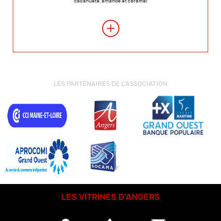
cacahuète, amande et caramel
LES PARTENAIRES DE L'ASSOCIATION
LES VITRINES D'ANGERS