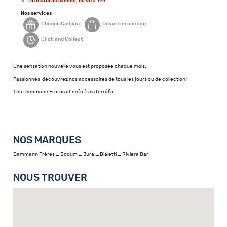
Du mardi au samedi, de 9h à 19h
Nos services
Chèque Cadeau
Ouvert en continu
Click and Collect
Une sensation nouvelle vous est proposée chaque mois.
Passionnés, découvrez nos accessoires de tous les jours ou de collection !
Thé Dammann Frères et café frais torréfié.
NOS MARQUES
Dammann Frères _ Bodum _ Jura _ Bialetti _ Riviera Bar
NOUS TROUVER