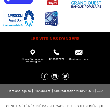
LES VITRINES D'ANGERS
67, rue Plantagenêt
02 41 31 21 21
Contactez-nous
49100 Angers
Mentions légales
|
Plan du site
|
Une réalisation MEDIAPILOTE
|
CGU
CE SITE A ÉTÉ RÉALISÉ DANS LE CADRE DU PROJET NUMÉRIQUE