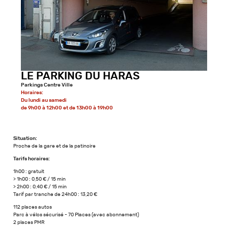
LE PARKING DU HARAS
Parkings Centre Ville
Horaires:
Du lundi au samedi
de 9h00 à 12h00 et de 13h00 à 19h00
Situation:
Proche de la gare et de la patinoire
Tarifs horaires:
1h00 : gratuit
> 1h00 : 0,50 € / 15 min
> 2h00 : 0,40 € / 15 min
Tarif par tranche de 24h00 : 13,20 €
112 places autos
Parc à vélos sécurisé - 70 Places (avec abonnement)
2 places PMR