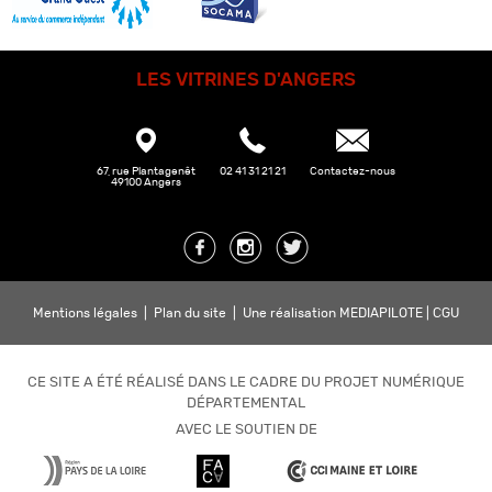
LES VITRINES D'ANGERS
67, rue Plantagenêt
02 41 31 21 21
Contactez-nous
49100 Angers
Mentions légales
|
Plan du site
|
Une réalisation MEDIAPILOTE
|
CGU
CE SITE A ÉTÉ RÉALISÉ DANS LE CADRE DU PROJET NUMÉRIQUE
DÉPARTEMENTAL
AVEC LE SOUTIEN DE