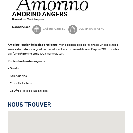
AMORINO ANGERS
Bars et cafés à Angers
Nos services
Chèque Cadeau
Ouvert en continu
Amorino, leader de la glace italienne,
milite depuis plus de 15 ans pour des glaces
sans exhausteur de goût, sans colorant ni arômes artificiels. Depuis 2017, tous les
parfums
Amorino
sont 100% sans gluten.
Particularités du magasin :
- Glacier
- Salon de thé
- Produits italiens
- Gaufres, crêpes, macarons
NOUS TROUVER