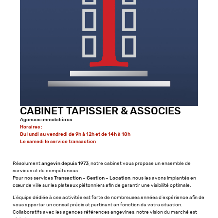
CABINET TAPISSIER & ASSOCIES
Agences immobilières
Horaires :
Du lundi au vendredi de 9h à 12h et de 14h à 18h
Le samedi le service transaction
Résolument
angevin depuis 1973
, notre cabinet vous propose un ensemble de
services et de compétences.
Pour nos services
Transaction – Gestion – Location
, nous les avons implantés en
cœur de ville sur les plateaux piétonniers afin de garantir une visibilité optimale.
L’équipe dédiée à ces activités est forte de nombreuses années d’expérience afin de
vous apporter un conseil précis et pertinent en fonction de votre situation.
Collaboratifs avec les agences références angevines, notre vision du marché est