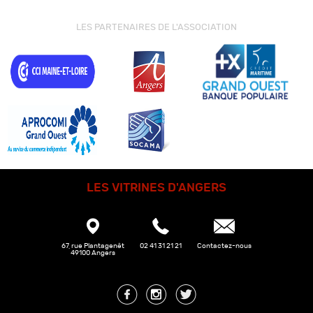
LES PARTENAIRES DE L'ASSOCIATION
LES VITRINES D'ANGERS
67, rue Plantagenêt
02 41 31 21 21
Contactez-nous
49100 Angers