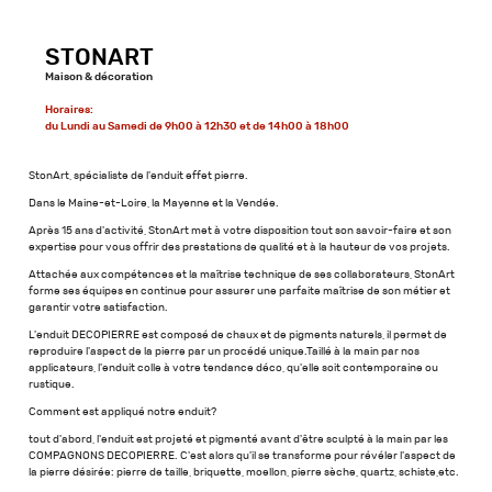
STONART
Maison & décoration
Horaires:
du Lundi au Samedi de 9h00 à 12h30 et de 14h00 à 18h00
StonArt, spécialiste de l'enduit effet pierre.
Dans le Maine-et-Loire, la Mayenne et la Vendée.
Après 15 ans d'activité, StonArt met à votre disposition tout son savoir-faire et son
expertise pour vous offrir des prestations de qualité et à la hauteur de vos projets.
Attachée aux compétences et la maîtrise technique de ses collaborateurs, StonArt
forme ses équipes en continue pour assurer une parfaite maîtrise de son métier et
garantir votre satisfaction.
L'enduit DECOPIERRE est composé de chaux et de pigments naturels, il permet de
reproduire l'aspect de la pierre par un procédé unique.Taillé à la main par nos
applicateurs, l'enduit colle à votre tendance déco, qu'elle soit contemporaine ou
rustique.
Comment est appliqué notre enduit?
tout d'abord, l'enduit est projeté et pigmenté avant d'être sculpté à la main par les
COMPAGNONS DECOPIERRE. C'est alors qu'il se transforme pour révéler l'aspect de
la pierre désirée: pierre de taille, briquette, moellon, pierre sèche, quartz, schiste,etc.