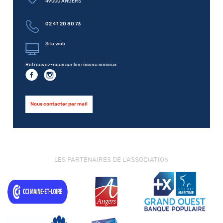
49000 ANGERS
02 41 20 80 73
Site web
Retrouvez-nous sur les réseau sociaux
Nous contacter par mail
LES PARTENAIRES DE L'ASSOCIATION