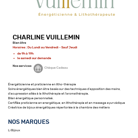
CHARLINE VUILLEMIN
Bien être
Horaires : Du Lundi au Vendredi - Sauf Jeudi
de 9h à 19h
le samedi sur demande
Nos services
Chèque Cadeau
Énergéticienne et praticienne en litho-thérapie
Soins énergétiques bien être basés sur des techniques d'apposition des mains,
d'acupression alliés à la lithothérapie et l'aromathérapie.
Bilan énergétique personnalisé.
Certifiée praticienne en energétique, en lithothérapie et en massage ayurvédique
Créatrice de bijoux énergétiques répertoriée à la chambre des métiers
NOS MARQUES
Li Bijoux