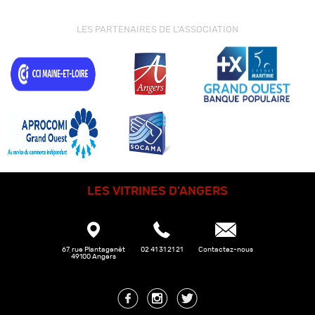
LES PARTENAIRES DE L'ASSOCIATION
LES VITRINES D'ANGERS
67, rue Plantagenêt
02 41 31 21 21
Contactez-nous
49100 Angers