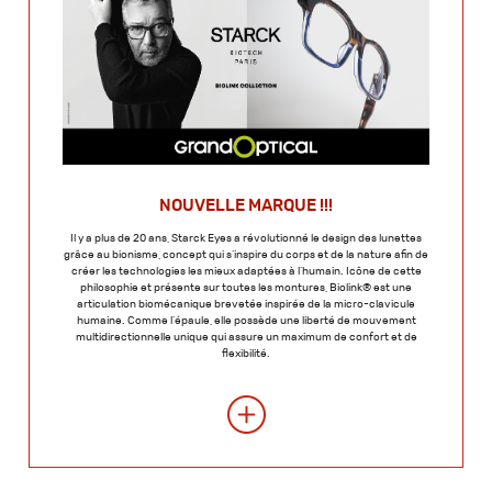
NOUVELLE MARQUE !!!
Il y a plus de 20 ans, Starck Eyes a révolutionné le design des lunettes
grâce au bionisme, concept qui s’inspire du corps et de la nature afin de
créer les technologies les mieux adaptées à l’humain. Icône de cette
philosophie et présente sur toutes les montures, Biolink® est une
articulation biomécanique brevetée inspirée de la micro-clavicule
humaine. Comme l’épaule, elle possède une liberté de mouvement
multidirectionnelle unique qui assure un maximum de confort et de
flexibilité.