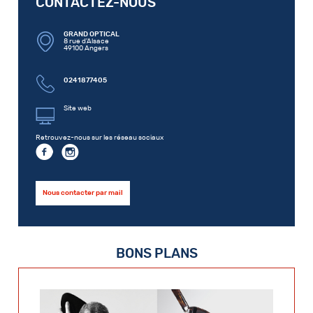
CONTACTEZ-NOUS
GRAND OPTICAL
8 rue d'Alsace
49100 Angers
0241877405
Site web
Retrouvez-nous sur les réseau sociaux
Nous contacter par mail
BONS PLANS