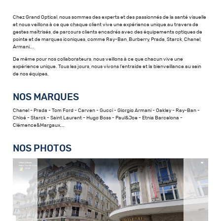
Chez Grand Optical, nous sommes des experts et des passionnés de la santé visuelle
et nous veillons à ce que chaque client vive une expérience unique au travers de
gestes maîtrisés, de parcours clients encadrés avec des équipements optiques de
pointe et de marques iconiques, comme Ray-Ban, Burberry, Prada, Starck, Chanel,
Armani...
De même pour nos collaborateurs, nous veillons à ce que chacun vive une
expérience unique. Tous les jours, nous vivons l'entraide et la bienveillance au sein
de nos équipes.
NOS MARQUES
Chanel - Prada - Tom Ford - Carven - Gucci - Giorgio Armani - Oakley - Ray-Ban -
Chloé - Starck - Saint Laurent - Hugo Boss - Paul&Joe - Etnia Barcelona -
Clémence&Margaux...
NOS PHOTOS