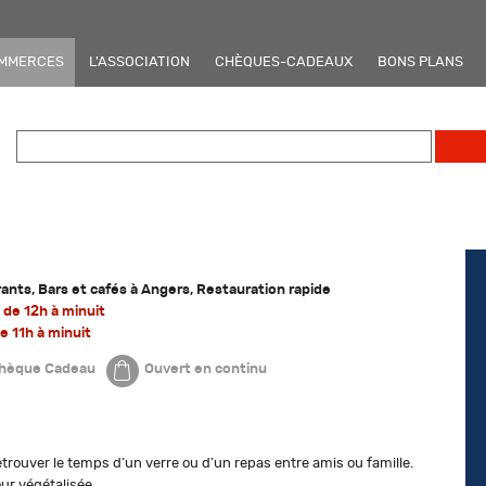
OMMERCES
L'ASSOCIATION
CHÈQUES-CADEAUX
BONS PLANS
rants, Bars et cafés à Angers, Restauration rapide
 de 12h à minuit
 11h à minuit
hèque Cadeau
Ouvert en continu
etrouver le temps d’un verre ou d’un repas entre amis ou famille.
ur végétalisée.