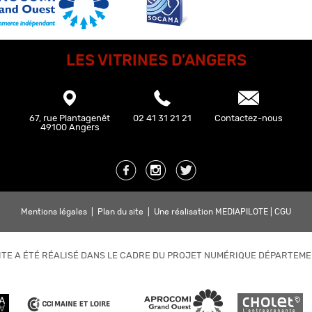
LES VITRINES D'ANGERS
67, rue Plantagenêt
02 41 31 21 21
Contactez-nous
49100 Angers
Mentions légales
|
Plan du site
|
Une réalisation MEDIAPILOTE
|
CGU
ITE A ÉTÉ RÉALISÉ DANS LE CADRE DU PROJET NUMÉRIQUE DÉPARTEM