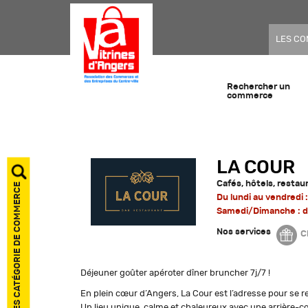
LES C
Rechercher un
commerce
LA COUR
Cafés, hôtels, restau
AFFICHER LES CATÉGORIE DE COMMERCE
Du lundi au vendredi :
Samedi/Dimanche : de
Nos services
C
Déjeuner goûter apéroter dîner bruncher 7j/7 !
En plein cœur d’Angers, La Cour est l’adresse pour se r
Un lieu unique, calme et chaleureux avec une arrière-co