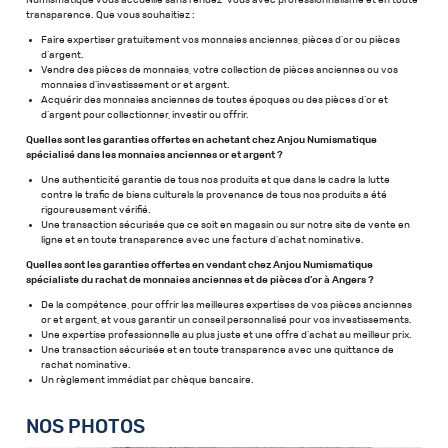
Numismatique vous accueille sans rendez-vous avec professionnalisme et en toute
transparence. Que vous souhaitiez :
Faire expertiser gratuitement vos monnaies anciennes, pièces d’or ou pièces
d’argent.
Vendre des pièces de monnaies, votre collection de pièces anciennes ou vos
monnaies d’investissement or et argent.
Acquérir des monnaies anciennes de toutes époques ou des pièces d’or et
d’argent pour collectionner, investir ou offrir.
Quelles sont les garanties offertes en achetant chez Anjou Numismatique
spécialisé dans les monnaies anciennes or et argent ?
Une authenticité garantie de tous nos produits et que dans le cadre la lutte
contre le trafic de biens culturels la provenance de tous nos produits a été
rigoureusement vérifié.
Une transaction sécurisée que ce soit en magasin ou sur notre site de vente en
ligne et en toute transparence avec une facture d’achat nominative.
Quelles sont les garanties offertes en vendant chez Anjou Numismatique
spécialiste du rachat de monnaies anciennes et de pièces d’or à Angers ?
De la compétence, pour offrir les meilleures expertises de vos pièces anciennes
or et argent, et vous garantir un conseil personnalisé pour vos investissements.
Une expertise professionnelle au plus juste et une offre d’achat au meilleur prix.
Une transaction sécurisée et en toute transparence avec une quittance de
rachat nominative.
Un règlement immédiat par chèque bancaire.
NOS PHOTOS