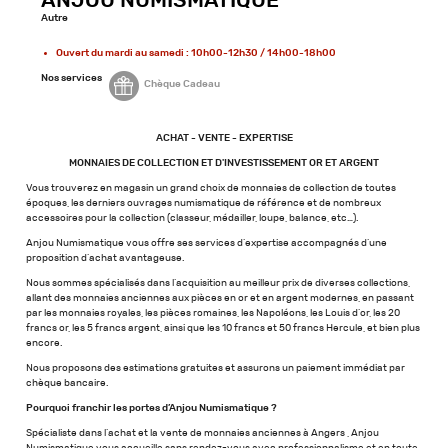
ANJOU NUMISMATIQUE
Autre
Ouvert du mardi au samedi : 10h00-12h30 / 14h00-18h00
Nos services
Chèque Cadeau
ACHAT - VENTE - EXPERTISE
MONNAIES DE COLLECTION ET D'INVESTISSEMENT OR ET ARGENT
Vous trouverez en magasin un grand choix de monnaies de collection de toutes
époques, les derniers ouvrages numismatique de référence et de nombreux
accessoires pour la collection (classeur, médailler, loupe, balance, etc…).
Anjou Numismatique vous offre ses services d’expertise accompagnés d’une
proposition d’achat avantageuse.
Nous sommes spécialisés dans l’acquisition au meilleur prix de diverses collections,
allant des monnaies anciennes aux pièces en or et en argent modernes, en passant
par les monnaies royales, les pièces romaines, les Napoléons, les Louis d’or, les 20
francs or, les 5 francs argent, ainsi que les 10 francs et 50 francs Hercule, et bien plus
encore.
Nous proposons des estimations gratuites et assurons un paiement immédiat par
chèque bancaire.
Pourquoi franchir les portes d’Anjou Numismatique ?
Spécialiste dans l’achat et la vente de monnaies anciennes à Angers , Anjou